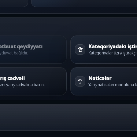
tbuat qeydiyyatı
Kateqoriyadakı işti
diyyat bağlıdır.
Kateqoriyalar üzrə iştirakçı
rış cədvəli
Nəticələr
mi yarış cədvəlinə baxın.
Yarış nəticələri moduluna k