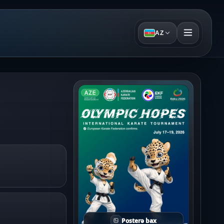
AZ
Posterə bax