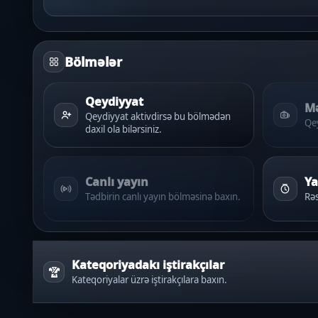
Bölmələr
Qeydiyyat
Mə
Qeydiyyat aktivdirsə bu bölmədən
Qey
daxil ola bilərsiniz.
Canlı yayın
Ya
Tədbirin canlı yayın bölməsinə baxın.
Rəs
Kateqoriyadakı iştirakçılar
Kateqoriyalar üzrə iştirakçılara baxın.