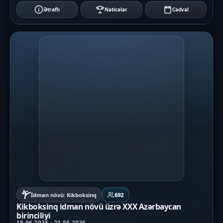
Ətraflı
Nəticələr
Cədvəl
İdman növü: Kikboksinq
692
Kikboksinq idman növü üzrə XXX Azərbaycan
birinciliyi
18.06.2026 - 21.06.2026