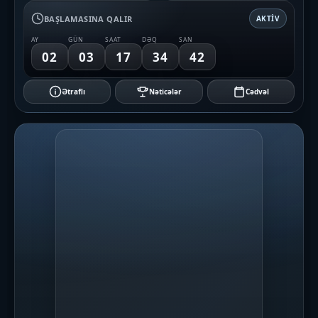
BAŞLAMASINA QALIR
AKTIV
AY
GÜN
SAAT
DƏQ
SAN
02
03
17
34
42
Ətraflı
Nəticələr
Cədvəl