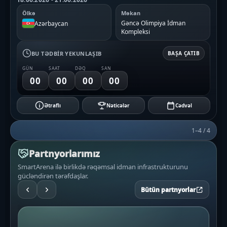
Ölkə
Məkan
Gəncə Olimpiya İdman
Azərbaycan
Kompleksi
BU TƏDBIR YEKUNLAŞIB
BAŞA ÇATIB
GÜN
SAAT
DƏQ
SAN
00
00
00
00
Ətraflı
Nəticələr
Cədvəl
1–4 / 4
Partnyorlarımız
SmartArena ilə birlikdə rəqəmsal idman infrastrukturunu
gücləndirən tərəfdaşlar.
Bütün partnyorlar