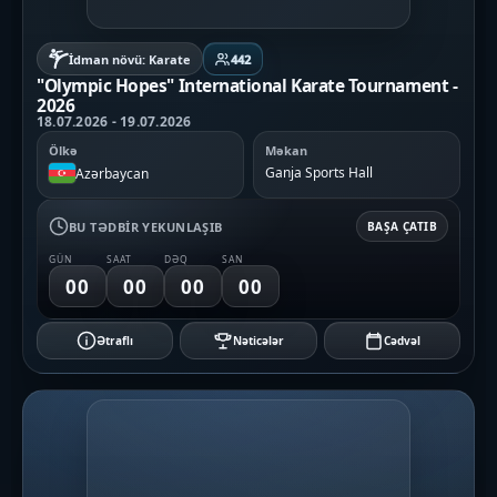
İdman növü: Karate
442
"Olympic Hopes" International Karate Tournament -
2026
18.07.2026 - 19.07.2026
Ölkə
Məkan
Ganja Sports Hall
Azərbaycan
BU TƏDBIR YEKUNLAŞIB
BAŞA ÇATIB
GÜN
SAAT
DƏQ
SAN
00
00
00
00
Ətraflı
Nəticələr
Cədvəl