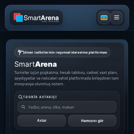
İdman tədbirlərinin rəqəmsal idarəetmə platforması
Smart
Arena
Turnirlər üçün püşkatma, hesab tablosu, cədvəl, vaxt planı,
qeydiyyatlar və nəticələri vahid platformada birləşdirən tam
inteqrasiya olunmuş sistem.
TƏDBIR AXTARIŞI
Hamısını gör
Axtar