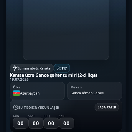
İdman növü: Karate
117
Karate üzrə Gəncə şəhər turniri (2-ci liqa)
19.07.2026
Ölkə
Məkan
Gəncə İdman Sarayı
Azərbaycan
BU TƏDBIR YEKUNLAŞIB
BAŞA ÇATIB
GÜN
SAAT
DƏQ
SAN
00
00
00
00