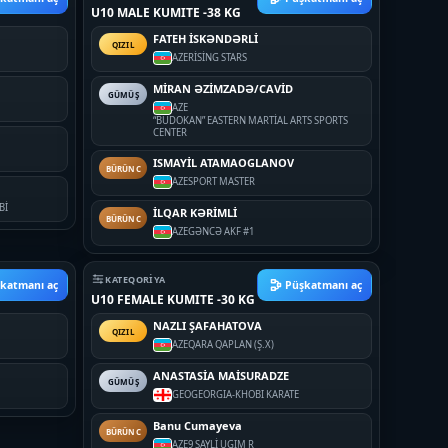
U10 MALE KUMITE -38 KG
FATEH İSKƏNDƏRLİ
QIZIL
AZE
RİSİNG STARS
MİRAN ƏZİMZADƏ/CAVİD
GÜMÜŞ
AZE
“BUDOKAN” EASTERN MARTİAL ARTS SPORTS
CENTER
ISMAYİL ATAMAOGLANOV
BÜRÜNC
AZE
SPORT MASTER
Bİ
İLQAR KƏRİMLİ
BÜRÜNC
AZE
GƏNCƏ AKF #1
KATEQORIYA
katmanı aç
Püşkatmanı aç
U10 FEMALE KUMITE -30 KG
NAZLI ŞAFAHATOVA
QIZIL
AZE
QARA QAPLAN (Ş.X)
ANASTASİA MAİSURADZE
GÜMÜŞ
GEO
GEORGIA-KHOBI KARATE
Banu Cumayeva
BÜRÜNC
AZE
9 SAYLİ UGIM R