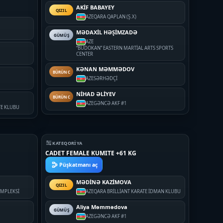
AKİF BABAYEY
QIZIL
AZE
QARA QAPLAN (Ş.X)
MƏDAXİL HƏŞİMZADƏ
GÜMÜŞ
AZE
“BUDOKAN” EASTERN MARTİAL ARTS SPORTS
CENTER
KƏNAN MƏMMƏDOV
BÜRÜNC
AZE
SƏRHƏDÇİ
NİHAD ƏLİYEV
BÜRÜNC
AZE
GƏNCƏ AKF #1
E KLUBU
KATEQORIYA
CADET FEMALE KUMITE +61 KG
Püşkatmanı aç
MƏDİNƏ KAZİMOVA
QIZIL
OMPLEKSİ
AZE
QARA BRİLLİANT KARATE İDMAN KLUBU
Aliya Məmmədova
GÜMÜŞ
AZE
GƏNCƏ AKF #1