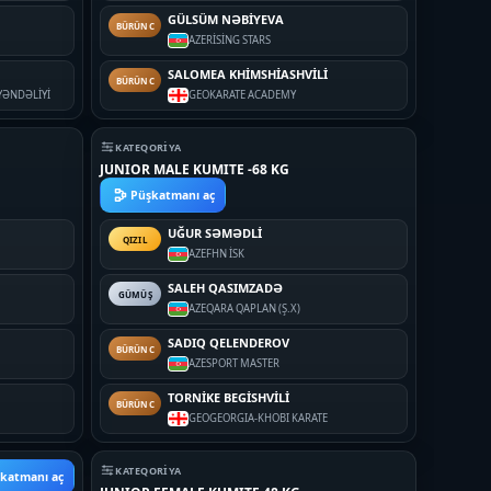
GÜLSÜM NƏBİYEVA
BÜRÜNC
AZE
RİSİNG STARS
SALOMEA KHİMSHİASHVİLİ
BÜRÜNC
YƏNDƏLİYİ
GEO
KARATE ACADEMY
KATEQORIYA
JUNIOR MALE KUMITE -68 KG
Püşkatmanı aç
UĞUR SƏMƏDLİ
QIZIL
AZE
FHN İSK
SALEH QASIMZADƏ
GÜMÜŞ
AZE
QARA QAPLAN (Ş.X)
SADIQ QELENDEROV
BÜRÜNC
AZE
SPORT MASTER
TORNİKE BEGİSHVİLİ
BÜRÜNC
GEO
GEORGIA-KHOBI KARATE
KATEQORIYA
katmanı aç