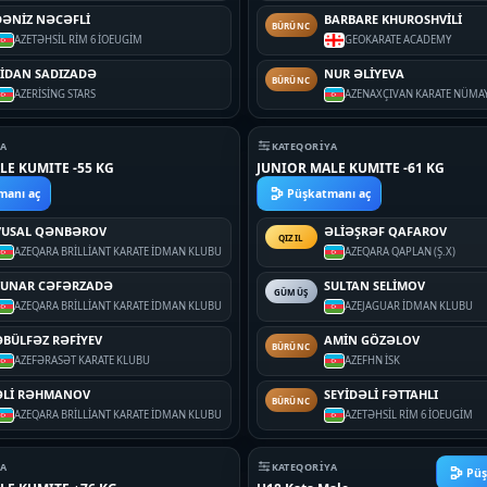
DƏNİZ NƏCƏFLİ
BARBARE KHUROSHVİLİ
BÜRÜNC
AZE
TƏHSİL RİM 6 İOEUGİM
GEO
KARATE ACADEMY
FİDAN SADIZADƏ
NUR ƏLİYEVA
BÜRÜNC
AZE
RİSİNG STARS
AZE
NAXÇIVAN KARATE NÜMA
YA
KATEQORIYA
LE KUMITE -55 KG
JUNIOR MALE KUMITE -61 KG
manı aç
Püşkatmanı aç
VUSAL QƏNBƏROV
ƏLİƏŞRƏF QAFAROV
QIZIL
AZE
QARA BRİLLİANT KARATE İDMAN KLUBU
AZE
QARA QAPLAN (Ş.X)
TUNAR CƏFƏRZADƏ
SULTAN SELİMOV
GÜMÜŞ
AZE
QARA BRİLLİANT KARATE İDMAN KLUBU
AZE
JAGUAR İDMAN KLUBU
ƏBÜLFƏZ RƏFİYEV
AMİN GÖZƏLOV
BÜRÜNC
AZE
FƏRASƏT KARATE KLUBU
AZE
FHN İSK
ƏLİ RƏHMANOV
SEYİDƏLİ FƏTTAHLI
BÜRÜNC
AZE
QARA BRİLLİANT KARATE İDMAN KLUBU
AZE
TƏHSİL RİM 6 İOEUGİM
YA
KATEQORIYA
Püş