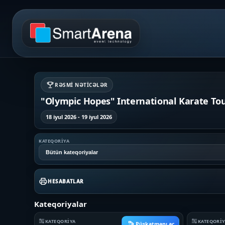
RƏSMI NƏTICƏLƏR
"Olympic Hopes" International Karate To
18 iyul 2026 - 19 iyul 2026
KATEQORIYA
HESABATLAR
Kateqoriyalar
KATEQORIYA
KATEQORI
Püşkatmanı aç