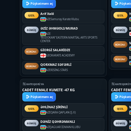
Püşkatmanı aç
Püşkat
Arif Xəlil
QIZIL
QIZIL
AZE
Samuray Karate Klubu
ƏZİZ ƏHMƏDLI/MURAD
I
GÜMÜŞ
GÜMÜŞ
AZE
“BUDOKAN” EASTERN MARTİAL ARTS SPORTS
CENTER
BÜRÜNC
GİORGİ SALARİDZE
BÜRÜNC
GEO
KARATE ACADEMY
BÜRÜNC
QORXMAZ SƏFƏRLİ
BÜRÜNC
AZE
RİSİNG STARS
KATEQORIYA
KATEQORI
CADET FEMALE KUMITE -47 KG
CADET FEM
Püşkatmanı aç
Püşkat
ƏHLİNAZ ŞİRİNLİ
QIZIL
QIZIL
AZE
QARA QAPLAN (Ş.X)
DƏNİZ QƏHRƏMANLI
GÜMÜŞ
GÜMÜŞ
AZE
JAGUAR İDMAN KLUBU