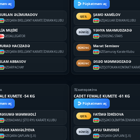
manı aç
Püşkatmanı aç
NURLAN ƏLİMURADOV
ŞAMO KAMİLOV
QIZIL
AZE
QARA BRİLLİANT KARATE İDMAN KLUBU
AZE
JAGUAR İDMAN KLUBU
LİA MUJİRİ
YƏHYA MAHMUDZADƏ
GÜMÜŞ
GEO
ALLIGATOR
AZE
RİSİNG STARS
MURAD HACIZADƏ
Marat Semixov
BÜRÜNC
AZE
QARA BRİLLİANT KARATE İDMAN KLUBU
AZE
Samuray Karate Klubu
İSLAM ABBASOV
ƏSƏD MƏMMƏDZADƏ
BÜRÜNC
AZE
ARPACHAY
AZE
ŞOTOKAN KONTAKT KARAT
YA
KATEQORIYA
ALE KUMITE -54 KG
CADET FEMALE KUMITE -61 KG
manı aç
Püşkatmanı aç
MƏSUMƏ MƏMMƏDLİ
FATİMƏ İDRİSOVA
QIZIL
AZE
BADAMLI ŞİTO RYU KARATE KLUBU
AZE
ŞƏKİ OLİMPİYA İDMAN K
NİGAR XANVƏLİYEVA
AYSU TARVERDİ
GÜMÜŞ
AZE
QARA QAPLAN (Ş.X)
AZE
QARA QAPLAN (Ş.X)