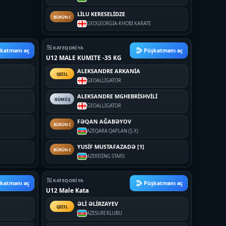
LİLU KERESELİDZE
BÜRÜNC
GEO
GEORGIA-KHOBI KARATE
KATEQORIYA
katmanı aç
Püşkatmanı aç
U12 MALE KUMITE -35 KG
ALEKSANDRE ARKANİA
QIZIL
GEO
ALLIGATOR
ALEKSANDRE MGHEBRİSHVİLİ
GÜMÜŞ
GEO
ALLIGATOR
FƏQAN AĞABƏYOV
BÜRÜNC
AZE
QARA QAPLAN (Ş.X)
YUSİF MUSTAFAZADƏ [1]
BÜRÜNC
AZE
RİSİNG STARS
KATEQORIYA
katmanı aç
Püşkatmanı aç
U12 Male Kata
ƏLİ ƏLİRZAYEV
QIZIL
AZE
SURI KLUBU