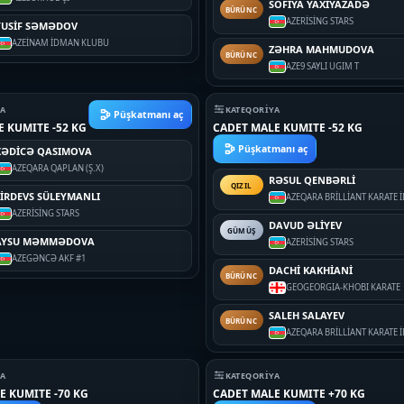
SOFİYA YAXİYAZADƏ
BÜRÜNC
AZE
RİSİNG STARS
YUSİF SƏMƏDOV
AZE
İNAM İDMAN KLUBU
ZƏHRA MAHMUDOVA
BÜRÜNC
AZE
9 SAYLI UGIM T
YA
KATEQORIYA
Püşkatmanı aç
E KUMITE -52 KG
CADET MALE KUMITE -52 KG
Püşkatmanı aç
XƏDİCƏ QASIMOVA
AZE
QARA QAPLAN (Ş.X)
RƏSUL QENBƏRLİ
QIZIL
FİRDEVS SÜLEYMANLI
AZE
QARA BRİLLİANT KARATE
AZE
RİSİNG STARS
DAVUD ƏLİYEV
GÜMÜŞ
AYSU MƏMMƏDOVA
AZE
RİSİNG STARS
AZE
GƏNCƏ AKF #1
DACHİ KAKHİANİ
BÜRÜNC
GEO
GEORGIA-KHOBI KARATE
SALEH SALAYEV
BÜRÜNC
AZE
QARA BRİLLİANT KARATE
YA
KATEQORIYA
E KUMITE -70 KG
CADET MALE KUMITE +70 KG