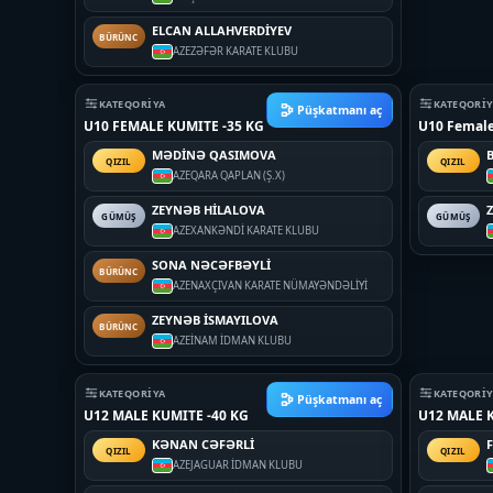
ELCAN ALLAHVERDİYEV
BÜRÜNC
AZE
ZƏFƏR KARATE KLUBU
KATEQORIYA
KATEQORI
Püşkatmanı aç
U10 FEMALE KUMITE -35 KG
U10 Female
MƏDİNƏ QASIMOVA
QIZIL
QIZIL
AZE
QARA QAPLAN (Ş.X)
ZEYNƏB HİLALOVA
GÜMÜŞ
GÜMÜŞ
AZE
XANKƏNDİ KARATE KLUBU
SONA NƏCƏFBƏYLİ
BÜRÜNC
AZE
NAXÇIVAN KARATE NÜMAYƏNDƏLİYİ
ZEYNƏB İSMAYILOVA
BÜRÜNC
AZE
İNAM İDMAN KLUBU
KATEQORIYA
KATEQORI
Püşkatmanı aç
U12 MALE KUMITE -40 KG
U12 MALE K
KƏNAN CƏFƏRLİ
QIZIL
QIZIL
AZE
JAGUAR İDMAN KLUBU