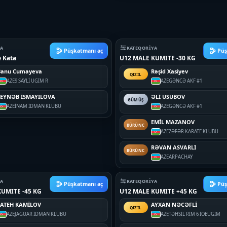
YA
KATEQORIYA
Püşkatmanı aç
Püş
 Kata
U12 MALE KUMITE -30 KG
Banu Cumayeva
Rəşid Xasiyev
QIZIL
AZE
9 SAYLİ UGIM R
AZE
GƏNCƏ AKF #1
ZEYNƏB İSMAYILOVA
ƏLİ USUBOV
GÜMÜŞ
AZE
İNAM İDMAN KLUBU
AZE
GƏNCƏ AKF #1
EMİL MAZANOV
BÜRÜNC
AZE
ZƏFƏR KARATE KLUBU
RƏVAN ASVARLI
BÜRÜNC
AZE
ARPACHAY
YA
KATEQORIYA
Püşkatmanı aç
Püş
UMITE -45 KG
U12 MALE KUMITE +45 KG
FATEH KAMİLOV
AYXAN NƏCƏFLİ
QIZIL
AZE
JAGUAR İDMAN KLUBU
AZE
TƏHSİL RİM 6 İOEUGİM