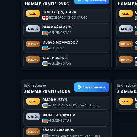
U10 MALE KUMITE -23 KG
U10 MALE K
DEMETRE JİNJOLAVA
QIZIL
QIZIL
GEO
GEORGIA-KHOBI KARATE
ÖMƏR AĞALAROV
GÜMÜŞ
GÜMÜŞ
AZE
RİSİNG STARS
MURAD MƏMMƏDOV
BÜRÜNC
BÜRÜNC
AZE
FHN İSK
RAUL HƏSƏNLİ
BÜRÜNC
BÜRÜNC
AZE
RİSİNG STARS
KATEQORIYA
KATEQORI
Püşkatmanı aç
U10 MALE KUMITE +38 KG
U10 Male K
ÖMƏR HÜSEYN
QIZIL
QIZIL
AZE
BADAMLI ŞİTO RYU KARATE KLUBU
NİHAT CƏBRAYILOV
GÜMÜŞ
AZE
RİSİNG STARS
AĞAYAR SƏMƏDOV
BÜRÜNC
AZE
ŞOTOKAN KONTAKT KARATE KLUBU