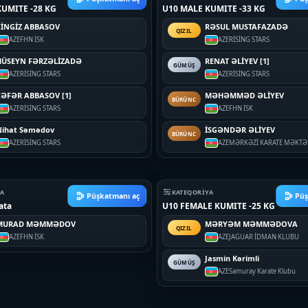
UMITE -28 KG
U10 MALE KUMITE -33 KG
ÇİNGİZ ABBASOV
RƏSUL MUSTAFAZADƏ
QIZIL
AZE
FHN İSK
AZE
RİSİNG STARS
HÜSEYN FƏRZƏLİZADƏ
RENAT ƏLİYEV [1]
GÜMÜŞ
AZE
RİSİNG STARS
AZE
RİSİNG STARS
CƏFƏR ABBASOV [1]
MƏHƏMMƏD ƏLİYEV
BÜRÜNC
AZE
RİSİNG STARS
AZE
FHN İSK
Nihat Səmədov
İSGƏNDƏR ƏLİYEV
BÜRÜNC
AZE
RİSİNG STARS
AZE
MƏRKƏZİ KARATE MƏKTƏ
YA
KATEQORIYA
Püşkatmanı aç
Püş
ata
U10 FEMALE KUMITE -25 KG
MURAD MƏMMƏDOV
MƏRYƏM MƏMMƏDOVA
QIZIL
AZE
FHN İSK
AZE
JAGUAR İDMAN KLUBU
Jasmin Kərimli
GÜMÜŞ
AZE
Samuray Karate Klubu