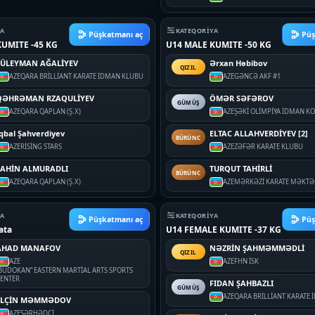
YA
KATEQORIYA
Püşkatmanı aç
Püş
UMITE -45 KG
U14 MALE KUMITE -50 KG
SÜLEYMAN AĞALİYEV
Ərxan Həbibov
QIZIL
AZE
QARA BRİLLİANT KARATE İDMAN KLUBU
AZE
GƏNCƏ AKF #1
QƏHRƏMAN RZAQULİYEV
ÖMƏR SƏFƏROV
GÜMÜŞ
AZE
QARA QAPLAN (Ş.X)
AZE
ŞƏKİ OLİMPİYA İDMAN K
qbal Şahverdiyev
ELTAC ALLAHVERDİYEV [2]
BÜRÜNC
AZE
RİSİNG STARS
AZE
ZƏFƏR KARATE KLUBU
ŞAHİN ALMURADLI
TURQUT TAHİRLİ
BÜRÜNC
AZE
QARA QAPLAN (Ş.X)
AZE
MƏRKƏZİ KARATE MƏKTƏ
YA
KATEQORIYA
Püşkatmanı aç
Püş
ata
U14 FEMALE KUMITE -37 KG
AHAD MANAFOV
NƏZRİN ŞAHMƏMMƏDLİ
QIZIL
AZE
AZE
FHN İSK
BUDOKAN” EASTERN MARTİAL ARTS SPORTS
ENTER
FIDAN ŞAHBAZLI
GÜMÜŞ
AZE
QARA BRİLLİANT KARATE
ELÇİN MƏMMƏDOV
AZE
SƏRHƏDÇİ