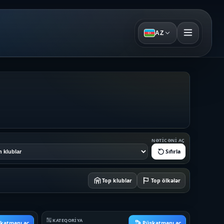
AZ
NƏTICƏNI AÇ
Sıfırla
Top klublar
Top ölkələr
KATEQORIYA
katmanı aç
Püşkatmanı aç