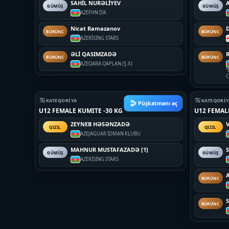
SAHİL NURƏLİYEV
GÜMÜŞ
GÜMÜŞ
AZE
FHN İSK
Nicat Ramazanov
BÜRÜNC
BÜRÜNC
AZE
RİSİNG STARS
ƏLİ QASIMZADƏ
BÜRÜNC
BÜRÜNC
AZE
QARA QAPLAN (Ş.X)
“
C
KATEQORIYA
KATEQORI
Püşkatmanı aç
U12 FEMALE KUMITE -30 KG
U12 FEMAL
ZEYNEB HƏSƏNZADƏ
QIZIL
QIZIL
AZE
JAGUAR İDMAN KLUBU
MAHNUR MUSTAFAZADƏ [1]
GÜMÜŞ
GÜMÜŞ
AZE
RİSİNG STARS
BÜRÜNC
BÜRÜNC