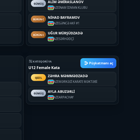
ALİM ƏMİRASLANOV
GÜMÜŞ
AZE
İNAM İDMAN KLUBU
NİHAD BAYRAMOV
BÜRÜNC
AZE
GƏNCƏ AKF #1
UĞUR MÜRŞÜDZADƏ
BÜRÜNC
AZE
SƏRHƏDÇİ
KATEQORIYA
Püşkatmanı aç
U12 Female Kata
ZƏHRA MƏMMƏDZADƏ
QIZIL
AZE
MƏRKƏZİ KARATE MƏKTƏBİ
AYLA ABUZƏRLİ
GÜMÜŞ
AZE
ARPACHAY