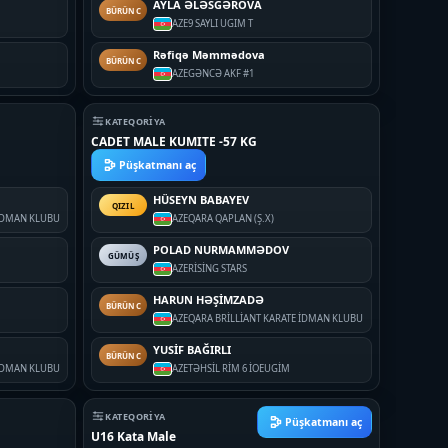
AYLA ƏLƏSGƏROVA
BÜRÜNC
AZE
9 SAYLI UGIM T
Rəfiqə Məmmədova
BÜRÜNC
AZE
GƏNCƏ AKF #1
KATEQORIYA
CADET MALE KUMITE -57 KG
Püşkatmanı aç
HÜSEYN BABAYEV
QIZIL
 İDMAN KLUBU
AZE
QARA QAPLAN (Ş.X)
POLAD NURMAMMƏDOV
GÜMÜŞ
AZE
RİSİNG STARS
HARUN HƏŞİMZADƏ
BÜRÜNC
AZE
QARA BRİLLİANT KARATE İDMAN KLUBU
YUSİF BAĞIRLI
BÜRÜNC
 İDMAN KLUBU
AZE
TƏHSİL RİM 6 İOEUGİM
KATEQORIYA
Püşkatmanı aç
U16 Kata Male