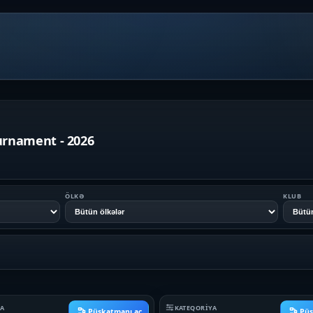
urnament - 2026
ÖLKƏ
KLUB
YA
KATEQORIYA
Püşkatmanı aç
Püş