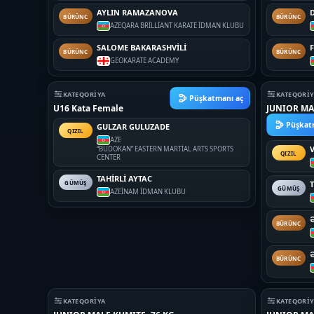
AYLIN RAMAZANOVA
BÜRÜNC
BÜRÜNC
AZE
QARA BRİLLİANT KARATE İDMAN KLUBU
SALOME BAKARASHVİLİ
BÜRÜNC
BÜRÜNC
GEO
KARATE ACADEMY
KATEQORIYA
KATEQORI
Püşkatmanı aç
U16 Kata Female
JUNIOR MA
Püşkat
GULZAR GULUZADE
QIZIL
AZE
“BUDOKAN” EASTERN MARTİAL ARTS SPORTS
QIZIL
CENTER
TAHİRLİ AYTAC
GÜMÜŞ
GÜMÜŞ
AZE
İNAM İDMAN KLUBU
BÜRÜNC
BÜRÜNC
KATEQORIYA
KATEQORI