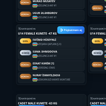
MURAD MUSAYEV
BÜRÜNC
AZE
GƏNCƏ AKF #1
BÜRÜNC
UGUR ƏLƏKBƏROV
BÜRÜNC
AZE
GƏNCƏ AKF #1
KATEQORIYA
KATEQORI
Püşkatmanı aç
U14 FEMALE KUMITE -47 KG
U14 FEMAL
FATİMƏ HÜSEYNLİ
QIZIL
QIZIL
AZE
QARA QAPLAN (Ş.X)
SƏMA ƏHMƏDOVA
GÜMÜŞ
GÜMÜŞ
AZE
GƏNCƏ AKF #1
ESNAT KƏRİM [1]
BÜRÜNC
BÜRÜNC
AZE
RİSİNG STARS
NURAY İSMAYILZADƏ
BÜRÜNC
AZE
MƏRKƏZİ KARATE MƏKTƏBİ
KATEQORIYA
KATEQORI
CADET MALE KUMITE -63 KG
CADET MAL