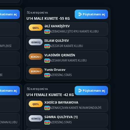
KATEQORIYA
katmanı aç
Püşkatmanı aç
U14 MALE KUMITE -55 KG
ƏLİ XANKİŞİYEV
QIZIL
AZE
BADAMLI ŞİTO RYU KARATE KLUBU
ISLAM QULİYEV
GÜMÜŞ
OMPLEKSİ
AZE
ZƏFƏR KARATE KLUBU
VLADİMİR QRIMZİN
BÜRÜNC
AZE
SAMURAY KARATE KLUBU
Yunis Orucov
BÜRÜNC
Bİ
AZE
RİSİNG STARS
KATEQORIYA
katmanı aç
Püşkatmanı aç
U14 FEMALE KUMITE -42 KG
XƏDİCƏ BAYRAMOVA
QIZIL
AZE
NAXÇIVAN KARATE NÜMAYƏNDƏLİYİ
SƏMRA QULİYEVA [1]
GÜMÜŞ
 İDMAN KLUBU
AZE
RİSİNG STARS