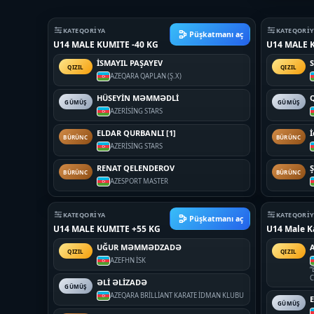
KATEQORIYA
KATEQORI
Püşkatmanı aç
U14 MALE KUMITE -40 KG
U14 MALE K
İSMAYIL PAŞAYEV
QIZIL
QIZIL
AZE
QARA QAPLAN (Ş.X)
HÜSEYİN MƏMMƏDLİ
GÜMÜŞ
GÜMÜŞ
AZE
RİSİNG STARS
ELDAR QURBANLI [1]
İ
BÜRÜNC
BÜRÜNC
AZE
RİSİNG STARS
RENAT QELENDEROV
BÜRÜNC
BÜRÜNC
AZE
SPORT MASTER
KATEQORIYA
KATEQORI
Püşkatmanı aç
U14 MALE KUMITE +55 KG
U14 Male K
UĞUR MƏMMƏDZADƏ
QIZIL
QIZIL
AZE
FHN İSK
“
C
ƏLİ ƏLİZADƏ
GÜMÜŞ
AZE
QARA BRİLLİANT KARATE İDMAN KLUBU
GÜMÜŞ