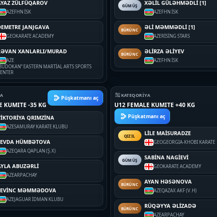
AYAZ ZÜLFÜQAROV
XƏLİL GÜLƏHMƏDLİ [1]
GÜMÜŞ
AZE
FHN İSK
AZE
FHN İSK
DEMETRE JANJGAVA
ƏLİ MƏMMƏDLİ [1]
BÜRÜNC
GEO
KARATE ACADEMY
AZE
RİSİNG STARS
RƏVAN XANLARLI/MURAD
ƏLİRZA ƏLİYEV
BÜRÜNC
AZE
AZE
FHN İSK
BUDOKAN” EASTERN MARTİAL ARTS SPORTS
ENTER
YA
KATEQORIYA
Püşkatmanı aç
E KUMITE -35 KG
U12 FEMALE KUMITE +40 KG
Püşkatmanı aç
VİKTORİYA QRIMZİNA
AZE
SAMURAY KARATE KLUBU
LİLE MAİSURADZE
QIZIL
SEVDA HÜMBƏTOVA
GEO
GEORGIA-KHOBI KARATE
AZE
QARA QAPLAN (Ş.X)
SABİNA NAGİEVİ
GÜMÜŞ
AYLA ABUZƏRLİ
GEO
KARATE ACADEMY
AZE
ARPACHAY
AYAN HƏSƏNOVA
BÜRÜNC
SEVİNC MƏMMƏDOVA
AZE
QAZAX AKF (V.H)
AZE
JAGUAR İDMAN KLUBU
RÜQƏYYA ƏLİZADƏ
BÜRÜNC
AZE
ARPACHAY